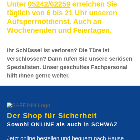
Unter
05242/62259
erreichen Sie
täglich von 6 bis 21 Uhr unseren
Aufsperrnotdienst. Auch an
Wochenenden und Feiertagen.
Ihr Schlüssel ist verloren? Die Türe ist
verschlossen? Dann rufen Sie unsere seriösen
Spezialisten. Unser geschultes Fachpersonal
hilft Ihnen gerne weiter.
Der Shop für Sicherheit
Sowohl
ONLINE
als auch in
SCHWAZ
Jetzt online bestellen und bequem nach Hause