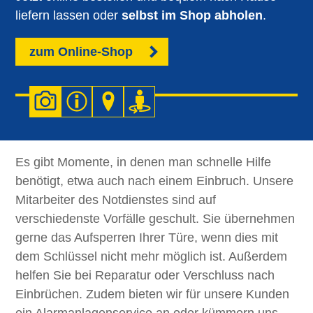
liefern lassen oder
selbst im Shop abholen
.
zum Online-Shop
ÖFFNUNGSZEITEN
Mo - Do
8.00 - 12.30 Uhr
Es gibt Momente, in denen man schnelle Hilfe
13.00 - 17.00 Uhr
benötigt, etwa auch nach einem Einbruch. Unsere
Freitag
8.00 - 14.00 Uhr
Mitarbeiter des Notdienstes sind auf
SAFEINN Sicherheitsshop
verschiedenste Vorfälle geschult. Sie übernehmen
Innsbrucker Straße 50
gerne das Aufsperren Ihrer Türe, wenn dies mit
6130 Schwaz
dem Schlüssel nicht mehr möglich ist. Außerdem
helfen Sie bei Reparatur oder Verschluss nach
05242/62 259
Einbrüchen. Zudem bieten wir für unsere Kunden